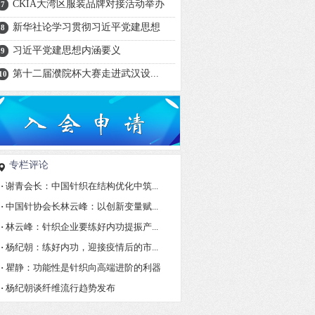
CKIA大湾区服装品牌对接活动举办
7
新华社论学习贯彻习近平党建思想
8
习近平党建思想内涵要义
9
第十二届濮院杯大赛走进武汉设...
10
专栏评论
·
谢青会长：中国针织在结构优化中筑...
·
中国针协会长林云峰：以创新变量赋...
·
林云峰：针织企业要练好内功提振产...
·
杨纪朝：练好内功，迎接疫情后的市...
·
瞿静：功能性是针织向高端进阶的利器
·
杨纪朝谈纤维流行趋势发布