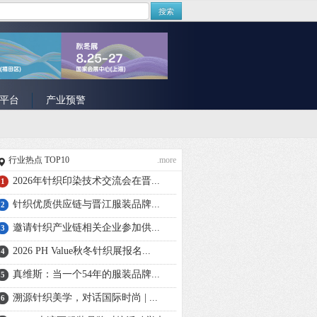
搜索
平台
产业预警
行业热点 TOP10
.more
2026年针织印染技术交流会在晋...
1
针织优质供应链与晋江服装品牌...
2
邀请针织产业链相关企业参加供...
3
2026 PH Value秋冬针织展报名...
4
真维斯：当一个54年的服装品牌...
5
溯源针织美学，对话国际时尚 | ...
6