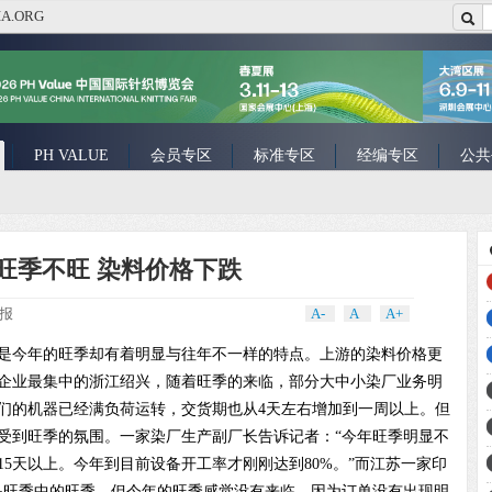
A.ORG
PH VALUE
会员专区
标准专区
经编专区
公共
旺季不旺 染料价格下跌
织报
A-
A
A+
今年的旺季却有着明显与往年不一样的特点。上游的染料价格更
企业最集中的浙江绍兴，随着旺季的来临，部分大中小染厂业务明
们的机器已经满负荷运转，交货期也从4天左右增加到一周以上。但
受到旺季的氛围。一家染厂生产副厂长告诉记者：“今年旺季明显不
5天以上。今年到目前设备开工率才刚刚达到80%。”而江苏一家印
是旺季中的旺季，但今年的旺季感觉没有来临，因为订单没有出现明