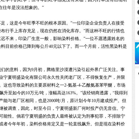
在往年是没法想象的。”
足，这是今年旺季不旺的根本原因。”一位印染企业负责人在接受
些布行手上库存充足，现在仍然在消化库存。”而这种不旺的行情也
迟迟不来，印染厂生意一般，影响染料价格。”一位不愿透露姓名的
染料目前价格已降到每公斤40元以下了。而一个月前，活性黑染料是
们的意料，因为9月初，腾格里沙漠遭污染引起外界广泛关注。事
业宁夏明盛染化有限公司永久性关闭老厂区，不得恢复生产，并限
。这也导致染料的主要原材料之一2-氨基-4-乙酰氨基苯甲醚，市场
，飙升至如今的10万元/吨，涨幅高达163%。”该经销商透露，“我得到
能与老厂区相同，也是2000吨/月，原计划今年10月建成投产。但
继被调查，因此，时至今日，宁夏明盛新厂何时投产仍无音信。宁
工的可能性。倘若宁夏明盛的负责人最终被认定为刑事犯罪，不排除宁
或者今年年初，染料价格肯定又是一轮直线飙升。但是现在染料价