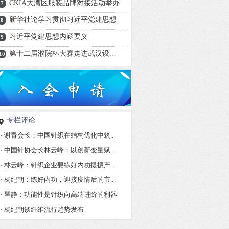
CKIA大湾区服装品牌对接活动举办
7
新华社论学习贯彻习近平党建思想
8
习近平党建思想内涵要义
9
第十二届濮院杯大赛走进武汉设...
10
专栏评论
·
谢青会长：中国针织在结构优化中筑...
·
中国针协会长林云峰：以创新变量赋...
·
林云峰：针织企业要练好内功提振产...
·
杨纪朝：练好内功，迎接疫情后的市...
·
瞿静：功能性是针织向高端进阶的利器
·
杨纪朝谈纤维流行趋势发布