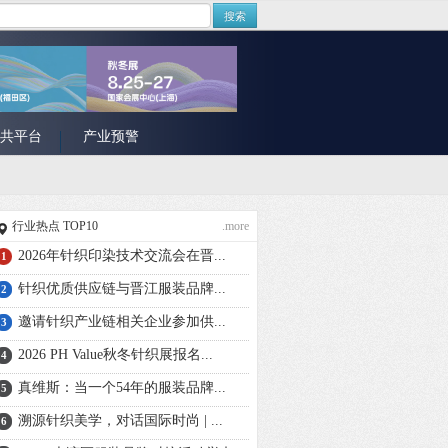
搜索
共平台
产业预警
行业热点 TOP10
.more
2026年针织印染技术交流会在晋...
1
针织优质供应链与晋江服装品牌...
2
邀请针织产业链相关企业参加供...
3
2026 PH Value秋冬针织展报名...
4
真维斯：当一个54年的服装品牌...
5
溯源针织美学，对话国际时尚 | ...
6