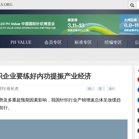
A.ORG
PH VALUE
会员专区
标准专区
经编专区
公
织企业要练好内功提振产业经济
周刊 徐长杰
A-
A
A+
形势及多重超预期因素影响，我国针织行业产销增速总体呈放缓趋
前行。