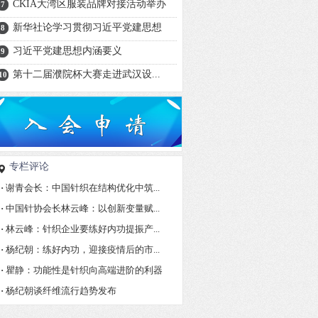
CKIA大湾区服装品牌对接活动举办
7
新华社论学习贯彻习近平党建思想
8
习近平党建思想内涵要义
9
第十二届濮院杯大赛走进武汉设...
10
专栏评论
·
谢青会长：中国针织在结构优化中筑...
·
中国针协会长林云峰：以创新变量赋...
·
林云峰：针织企业要练好内功提振产...
·
杨纪朝：练好内功，迎接疫情后的市...
·
瞿静：功能性是针织向高端进阶的利器
·
杨纪朝谈纤维流行趋势发布