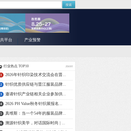
搜索
共平台
产业预警
行业热点 TOP10
.more
2026年针织印染技术交流会在晋...
1
针织优质供应链与晋江服装品牌...
2
邀请针织产业链相关企业参加供...
3
2026 PH Value秋冬针织展报名...
4
真维斯：当一个54年的服装品牌...
5
溯源针织美学，对话国际时尚 | ...
6