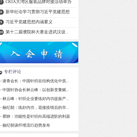
CKIA大湾区服装品牌对接活动举办
7
新华社论学习贯彻习近平党建思想
8
习近平党建思想内涵要义
9
第十二届濮院杯大赛走进武汉设...
10
专栏评论
·
谢青会长：中国针织在结构优化中筑...
·
中国针协会长林云峰：以创新变量赋...
·
林云峰：针织企业要练好内功提振产...
·
杨纪朝：练好内功，迎接疫情后的市...
·
瞿静：功能性是针织向高端进阶的利器
·
杨纪朝谈纤维流行趋势发布