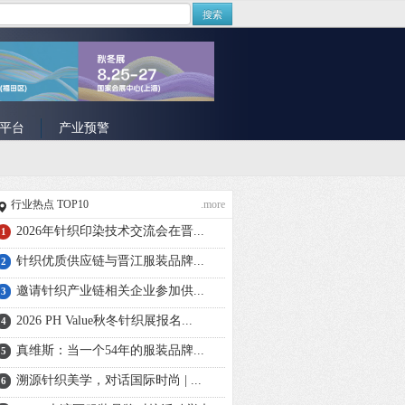
搜索
平台
产业预警
行业热点 TOP10
.more
2026年针织印染技术交流会在晋...
1
针织优质供应链与晋江服装品牌...
2
邀请针织产业链相关企业参加供...
3
2026 PH Value秋冬针织展报名...
4
真维斯：当一个54年的服装品牌...
5
溯源针织美学，对话国际时尚 | ...
6