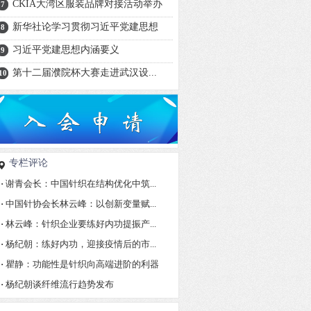
CKIA大湾区服装品牌对接活动举办
7
新华社论学习贯彻习近平党建思想
8
习近平党建思想内涵要义
9
第十二届濮院杯大赛走进武汉设...
10
专栏评论
·
谢青会长：中国针织在结构优化中筑...
·
中国针协会长林云峰：以创新变量赋...
·
林云峰：针织企业要练好内功提振产...
·
杨纪朝：练好内功，迎接疫情后的市...
·
瞿静：功能性是针织向高端进阶的利器
·
杨纪朝谈纤维流行趋势发布