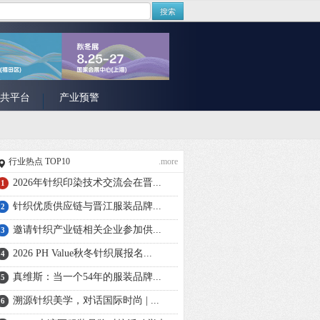
搜索
共平台
产业预警
行业热点 TOP10
.more
2026年针织印染技术交流会在晋...
1
针织优质供应链与晋江服装品牌...
2
邀请针织产业链相关企业参加供...
3
2026 PH Value秋冬针织展报名...
4
真维斯：当一个54年的服装品牌...
5
溯源针织美学，对话国际时尚 | ...
6