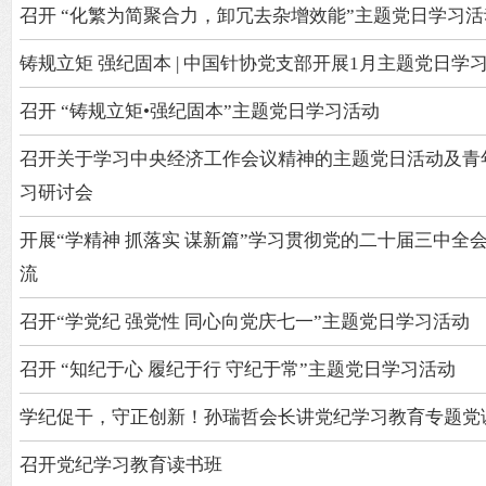
召开 “化繁为简聚合力，卸冗去杂增效能”主题党日学习活
铸规立矩 强纪固本 | 中国针协党支部开展1月主题党日学
召开 “铸规立矩•强纪固本”主题党日学习活动
召开关于学习中央经济工作会议精神的主题党日活动及青
习研讨会
开展“学精神 抓落实 谋新篇”学习贯彻党的二十届三中全
流
召开“学党纪 强党性 同心向党庆七一”主题党日学习活动
召开 “知纪于心 履纪于行 守纪于常”主题党日学习活动
学纪促干，守正创新！孙瑞哲会长讲党纪学习教育专题党
召开党纪学习教育读书班