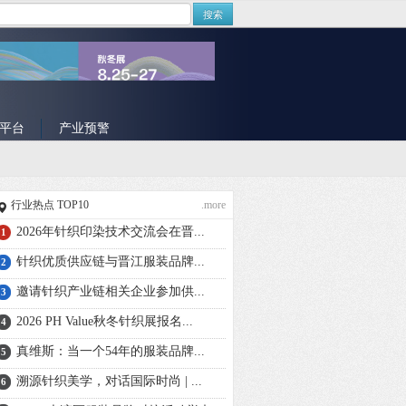
搜索
平台
产业预警
行业热点 TOP10
.more
2026年针织印染技术交流会在晋...
1
针织优质供应链与晋江服装品牌...
2
邀请针织产业链相关企业参加供...
3
2026 PH Value秋冬针织展报名...
4
真维斯：当一个54年的服装品牌...
5
溯源针织美学，对话国际时尚 | ...
6