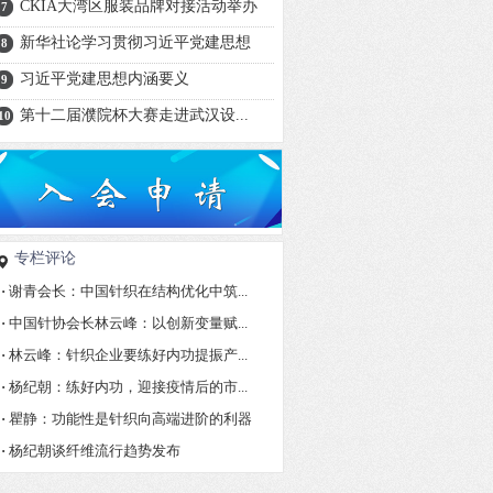
CKIA大湾区服装品牌对接活动举办
7
新华社论学习贯彻习近平党建思想
8
习近平党建思想内涵要义
9
第十二届濮院杯大赛走进武汉设...
10
专栏评论
·
谢青会长：中国针织在结构优化中筑...
·
中国针协会长林云峰：以创新变量赋...
·
林云峰：针织企业要练好内功提振产...
·
杨纪朝：练好内功，迎接疫情后的市...
·
瞿静：功能性是针织向高端进阶的利器
·
杨纪朝谈纤维流行趋势发布