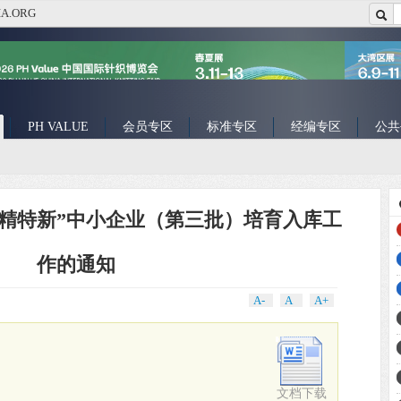
A.ORG
PH VALUE
会员专区
标准专区
经编专区
公共
专精特新”中小企业（第三批）培育入库工
作的通知
A-
A
A+
文档下载