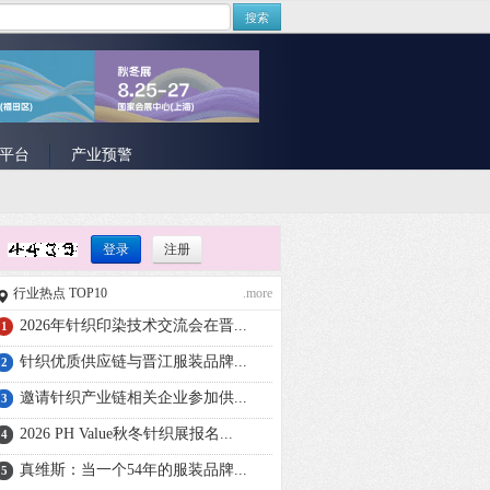
搜索
平台
产业预警
注册
行业热点 TOP10
.more
2026年针织印染技术交流会在晋...
1
针织优质供应链与晋江服装品牌...
2
邀请针织产业链相关企业参加供...
3
2026 PH Value秋冬针织展报名...
4
真维斯：当一个54年的服装品牌...
5