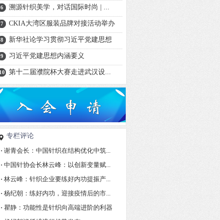
溯源针织美学，对话国际时尚 | ...
6
CKIA大湾区服装品牌对接活动举办
7
新华社论学习贯彻习近平党建思想
8
习近平党建思想内涵要义
9
第十二届濮院杯大赛走进武汉设...
10
专栏评论
·
谢青会长：中国针织在结构优化中筑...
·
中国针协会长林云峰：以创新变量赋...
·
林云峰：针织企业要练好内功提振产...
·
杨纪朝：练好内功，迎接疫情后的市...
·
瞿静：功能性是针织向高端进阶的利器