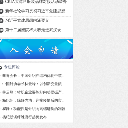
CKIA大湾区服装品牌对接活动举办
7
新华社论学习贯彻习近平党建思想
8
习近平党建思想内涵要义
9
第十二届濮院杯大赛走进武汉设...
10
专栏评论
·
谢青会长：中国针织在结构优化中筑...
·
中国针协会长林云峰：以创新变量赋...
·
林云峰：针织企业要练好内功提振产...
·
杨纪朝：练好内功，迎接疫情后的市...
·
瞿静：功能性是针织向高端进阶的利器
·
杨纪朝谈纤维流行趋势发布