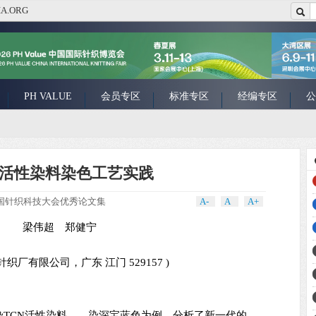
A.ORG
PH VALUE
会员专区
标准专区
经编专区
公
N活性染料染色工艺实践
3年全国针织科技大会优秀论文集
A-
A
A+
梁伟超 郑健宁
织厂有限公司，广东 江门 529157 )
染TCN活性染料——染深宝蓝色为例，分析了新一代的