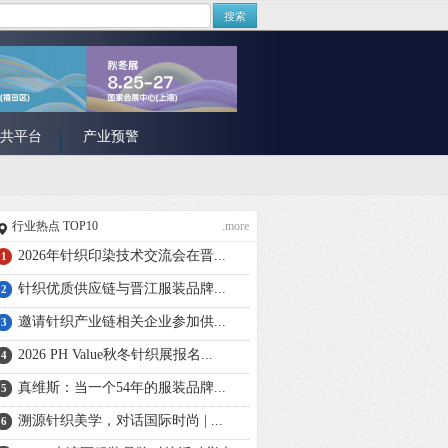
搜索
共平台
产业预警
行业热点 TOP10
.more
2026年针织印染技术交流会在晋...
1
针织优质供应链与晋江服装品牌...
2
邀请针织产业链相关企业参加供...
3
2026 PH Value秋冬针织展报名...
4
真维斯：当一个54年的服装品牌...
5
溯源针织美学，对话国际时尚 | ...
6